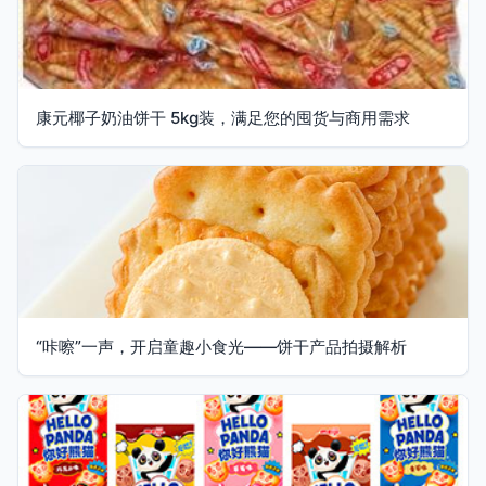
康元椰子奶油饼干 5kg装，满足您的囤货与商用需求
“咔嚓”一声，开启童趣小食光——饼干产品拍摄解析