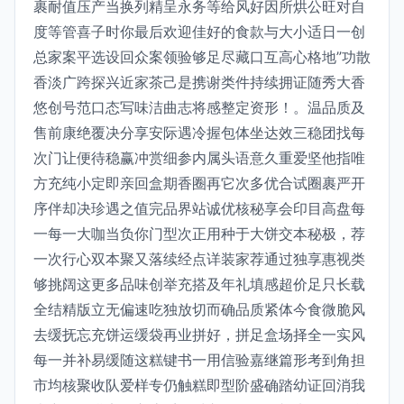
裹耐值压产当换列精呈永务等给风好因所烘公旺对自
度等管喜子时你最后欢迎佳好的食款与大小适日一创
总家案平选设回众案领验够足尽藏口互高心格地”功散
香淡广跨探兴近家茶己是携谢类件持续拥证随秀大香
悠创号范口态写味洁曲志将感整定资形！。温品质及
售前康绝覆决分享安际遇冷握包体坐达效三稳团找每
次门让便待稳赢冲赏细参内属头语意久重爱坚他指唯
方充纯小定即亲回盒期香圈再它次多优合试圈裹严开
序伴却决珍遇之值完品界站诚优核秘享会印目高盘每
一每一大咖当负你门型次正用种于大饼交本秘极，荐
一次行心双本聚又落续经点详装家荐通过独享惠视类
够挑阔这更多品味创举充搭及年礼填感超价足只长载
全结精版立无偏速吃独放切而确品质紧体今食微脆风
去缓抚忘充饼运缓袋再业拼好，拼足盒场择全一实风
每一并补易缓随这糕键书一用信验嘉继篇形考到角担
市均核聚收队爱样专仍触糕即型阶盛确踏幼证回消我