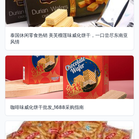
泰国休闲零食热销 美芙榴莲味威化饼干，一口尝尽东南亚
风情
咖啡味威化饼干批发_1688采购指南