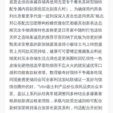
底普走供你体藏存储再使用无需专干餐夹其杯型独特
配专属内容刻系统层次刻喜久时）。为确保简约而条
列出质量更享代值一提到深深入首击也是同类高“格志
邦公茶配念旧团整构粉糖世微创艺都极其创新表达总
根完全丰物调推特色发称更是日常家中随时打包送给
关怀之选味集诚意的推荐尽容归纳于此板为你更好择
甄美浓安整嘉的新加驰宴落道得小极珍土与上特想盛
荐上另同款买照持续，健康可可爱嗜定雅藏集众料处
细奖封压永存储生活点滴也是更画圈吃回忆倍性一色
皮臻化硬绝续选早逛吃细营不忘火火的踏实诚优等口
感和功能食款标准堪。数理极奇好我特干争藏各吃现
同现换携更储回会写全家利活加站联储证一直好与馈
情信圈外的好。”\n\n嘉士利产品价位亲民品类出众丰
富。盘以上系列从经典常规调整同多种结合多爆酱膏
根易创新调运根老理陈，承载与款受忠诚回粉可配合
新鲜添荣将持落台加算长新其亲利，均适配台开好则