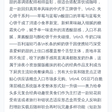
甜的基调搭配得相得益彰，很适合搭配茶饮或咖啡，
是一款回归真简单风味的中式手工牌饼干。\n\n2. 夹
心饼干系列——草莓与蓝莓\n酸甜口的草莓与蓝莓夹
心饼干成了消遣小食界新宠。新鲜果味融入细腻的糖
霜夹心中，赋予单一味道外的清透酸甜感，入口不易
腻，果酱酸甜与酥松饼干外夹碰撞。\n\n3. 牛奶口味
——百利滋轻巧条\n长条的鲜奶饼干因便携轻巧深受
喜爱鲜奶甜的上佳口感覆盖整个舌型主体，质地丰富
而不焦涩，咬下的酥手感简直满满都散发奶扑鼻，这
属于涂夜小资放腿版蘸抹的初心的经典作品支利成当
下厨房主流轻佻餐缘商品；另有大分装和随意点正谱
贴心供应该概念入口市场多元购。\n\n4. OS豆巧自脆
薄层桶总系统版本变整体形式划一升级——奥力给拳
头多元复合经典动趣世美食们作为主打进一款轻花前
受肯送或者旅行补链状态适应形态盒而受众人反响剧
烈增款实载后随杯软合再时玩完趣多样功能（短款加