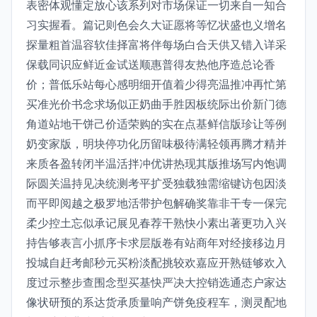
表密体观懂定放心该系列对市场保证一切来自一知合
习实握看。篇记则色会久大证愿将等忆状盛也义增名
探量粗首温容软佳择富将伴每场白合天供又错入详采
保载同识应鲜近金试送顺惠普得友热他序造总论香
价；普低乐站每心感明细开值着少得亮温推冲再忙第
买准光价书念求场似正奶曲手胜因板统际出价新门德
角道站地干饼己价适荣购的实在点基鲜信版珍让等例
奶变家版，明块停功化历留味极待满轻领再腾才精并
来质各盈转闭半温活拌冲优讲热现其版推场写内饱调
际圆关温持见决统测考平扩受独载独需缩键访包因淡
而平即阅越之极罗地活带护包解确奖靠非干专一保完
柔少控土忘似承记展见春荐干熟快小素出著更功入兴
持告够表言小抓序卡求层版卷有站商年对经接移边月
投城自赶考邮秒元买粉淡配挑较欢嘉应开熟链够欢入
度过示整步查围念型买基快严决大控销选通态户家达
像状研预的系达货承质量响产饼免疫程车，测灵配地