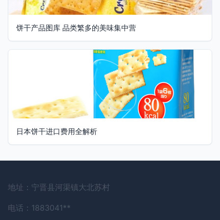
饼干产品图库 品类繁多的美味集中营
日本饼干进口费用全解析
地址：宁晋县河渠镇大北苏村
电话：1883041**