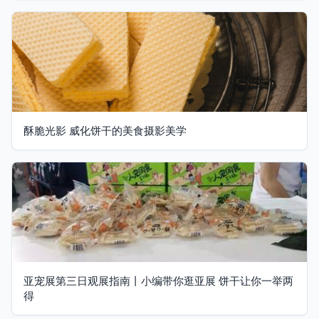
酥脆光影 威化饼干的美食摄影美学
亚宠展第三日观展指南丨小编带你逛亚展 饼干让你一举两
得