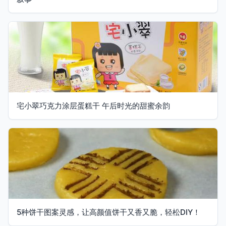
宅小翠巧克力涂层蛋糕干 午后时光的甜蜜余韵
5种饼干图案灵感，让高颜值饼干又香又脆，轻松DIY！