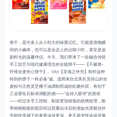
饼干，是许多人从小到大的味蕾记忆。它能是填饱瞬
间的小确幸，也可以是会议上的点睛小吃，甚至是追
剧时光的温馨伴侣。今天，我们带来了一款融合传统
手工技艺与现代健康理念的全能饼干——【不腻饼-
纤维全麦夹心饼干】。\n\n【灵魂之外壳】制作这种
特别的饼干一样必备“诚。选用来自北美长克得山的全
麦粉与天然灵芝椰子油调制而成的松脆外层，有别于
工业塑化石标准调配的感——“会掉入眼帘”的形状
——经过全手工捏制，制造更加错落的烘烤纹理，附
带稍稍粗糙的面莎经过双重自冷后的渐如光滑裂佳外
壳粗纹质感下的麦香溢传更深，更不易变怪浓或厌倦