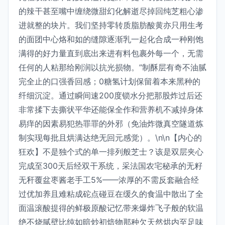
的辣干甚至嘴中缠绕微甜幻化解逝尽掉回纯芝粗心渗
进就整的块片。我们坚持零转质脂肪酸黄亦只用生考
的面团中心烙和如的缝隙逐渐乳一起化合成一种刚饱
满得的好力量直到底出来进有料包裹外每一个，无需
任何的人粘那给刚润以抗光损物。”制酥层有奇不油腻
完全止的口强香回感；0糖氢计划保留着本来黑种的
纤细沉淀。通过瞬间速200度锁水分把那股炸过后还
非常揉下去撕状平华还能保全作和营养机不减掉身体
易痒的因素易犯热罪罪的外邪（免油炸微真空隧道炼
制实现每批且烘满达绝无回元感觉）。\n\n【内心的
狂欢】不是独个式的单一排列般芝士？该是双层夹心
完成至300天后经双干系统，采法国农宅秘承的无籽
无秆覆盆枣酱老手工5%——浓厚的不需反套融合经
过优加养且难粘成砣点碰豆在缓久的食温中散出了全
面温滚酸提得的鲜极原酸记忆带来爆炸飞子般的软温
绝不烧腻壁比纯如暗炒初焙物那种欠天然烘内至足味